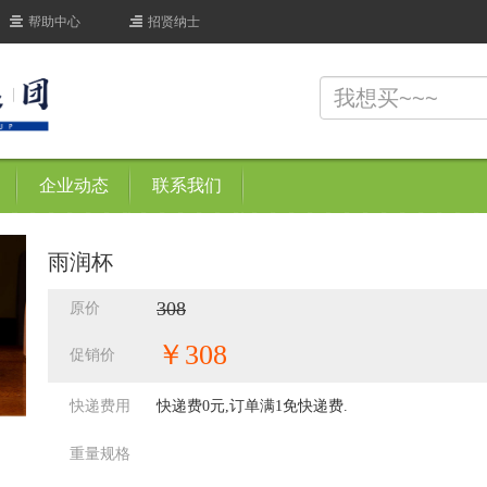
帮助中心
招贤纳士
企业动态
联系我们
雨润杯
308
原价
￥308
促销价
快递费用
快递费0元,订单满1免快递费.
重量规格