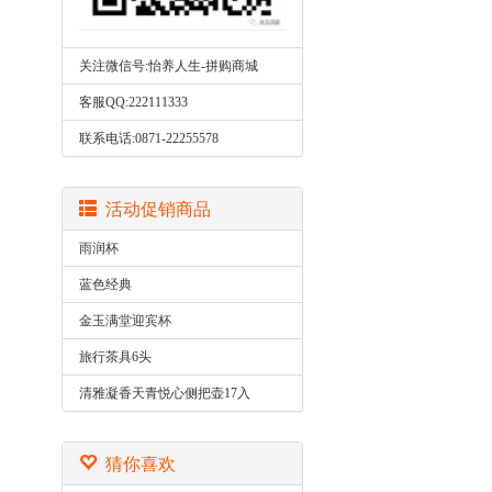
关注微信号:怡养人生-拼购商城
客服QQ:222111333
联系电话:0871-22255578
活动促销商品
雨润杯
蓝色经典
金玉满堂迎宾杯
旅行茶具6头
清雅凝香天青悦心侧把壶17入
猜你喜欢