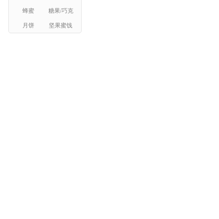
蜂蜜
糖果/巧克
月饼
坚果蜜饯
力