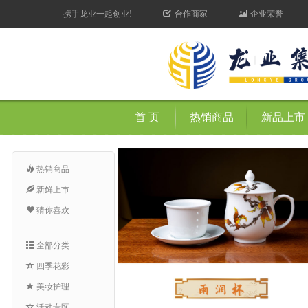
携手龙业一起创业!
合作商家
企业荣誉
首 页
热销商品
新品上市
热销商品
新鲜上市
猜你喜欢
全部分类
四季花彩
美妆护理
活动专区