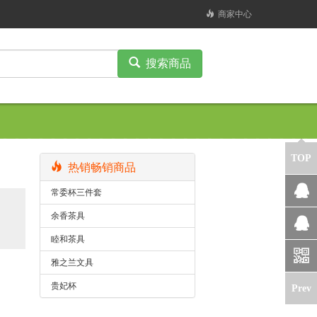
商家中心
搜索商品
TOP
热销畅销商品
常委杯三件套
余香茶具
QQ客
睦和茶具
服
QQ客
雅之兰文具
贵妃杯
服
Prev