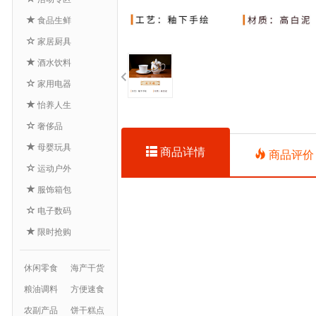
食品生鲜
家居厨具
酒水饮料
家用电器
怡养人生
奢侈品
母婴玩具
商品详情
商品评价
运动户外
服饰箱包
电子数码
限时抢购
休闲零食
海产干货
粮油调料
方便速食
农副产品
饼干糕点