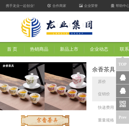
携手龙业一起创业!
合作商家
企业荣誉
帮助中
首 页
热销商品
新品上市
企业动态
联系
TOP
余香茶具
260
原价
QQ客
￥
促销价
服
QQ客
快递费用
快递
服
Prev
重量规格